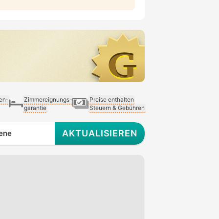
ien-
Zimmereignungs-
Preise enthalten
garantie
Steuern & Gebühren
AKTUALISIEREN
ene