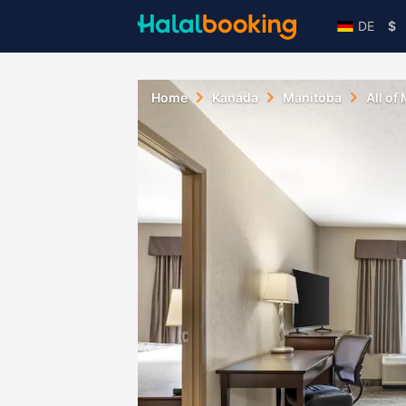
DE
$
Home
Kanada
Manitoba
All of