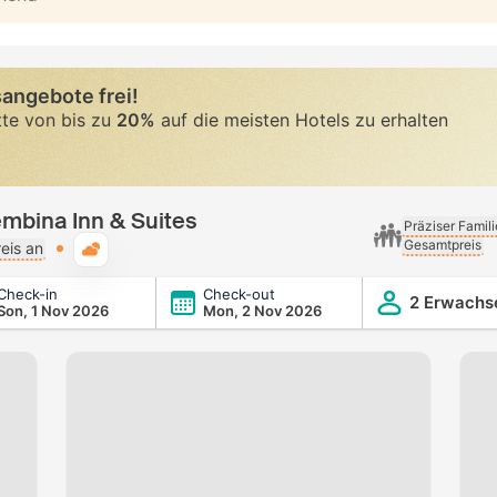
angebote frei!
tte von bis zu
20%
auf die meisten Hotels zu erhalten
embina Inn & Suites
Präziser Famil
Gesamtpreis
Typische Wetterlage
eis an
Check-in
Check-out
uites
2 Erwachs
Son, 1 Nov 2026
Mon, 2 Nov 2026