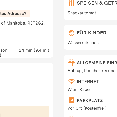
SPEISEN & GET
Snackautomat
ites Adresse?
l of Manitoba, R3T2G2,
FÜR KINDER
Wasserrutschen
dson
24 min (
9,4 mi
)
)
ALLGEMEINE EIN
Aufzug, Raucherfrei über
INTERNET
Wlan, Kabel
PARKPLATZ
vor Ort (Kostenfrei)
t