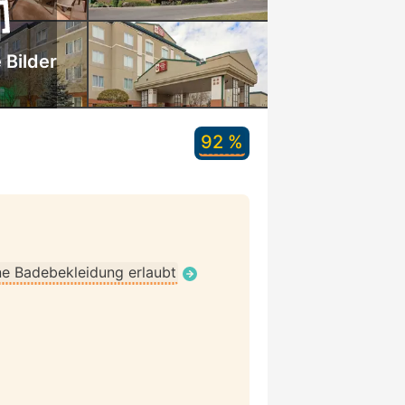
 Bilder
92 %
e Badebekleidung erlaubt