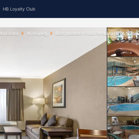
HB Loyalty Club
 Manitoba
Winnipeg
Best Western Plus Pembina Inn & Suites