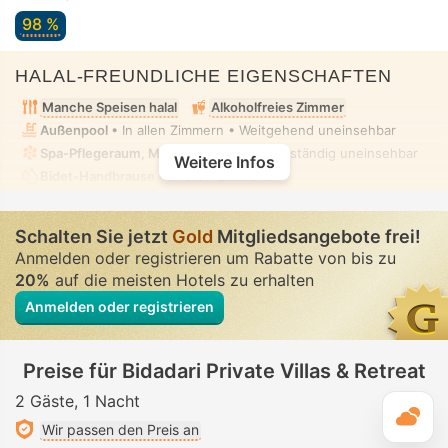
98 %
HALAL-FREUNDLICHE EIGENSCHAFTEN
Manche Speisen halal
Alkoholfreies Zimmer
Außenpool
• In allen Zimmern • Weitgehend uneinsehbar
Spa-Pflegeraum, Massage
• Privat • Vollständig uneinsehbar
Weitere Infos
Bidet-Handbrause
• In allen Zimmern
Schalten Sie jetzt
Gold
Mitgliedsangebote frei!
Anmelden oder registrieren um Rabatte von bis zu
20%
auf die meisten Hotels zu erhalten
Anmelden oder registrieren
Preise für Bidadari Private Villas & Retreat
2 Gäste
1 Nacht
T
Wir passen den Preis an