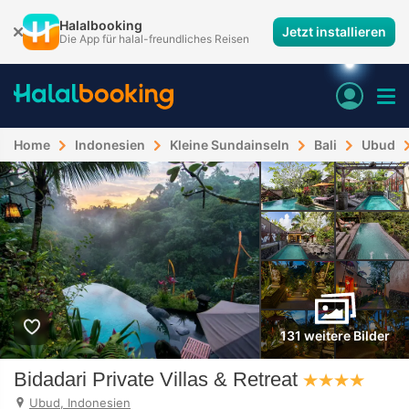
Halalbooking
Jetzt installieren
Die App für halal-freundliches Reisen
Home
Indonesien
Kleine Sundainseln
Bali
Ubud
131 weitere Bilder
Bidadari Private Villas & Retreat
Ubud, Indonesien