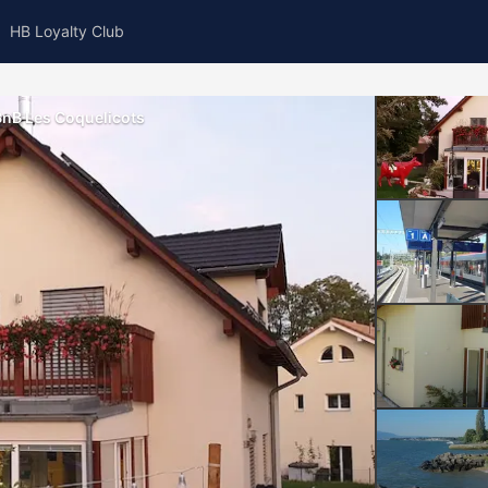
HB Loyalty Club
BnB Les Coquelicots