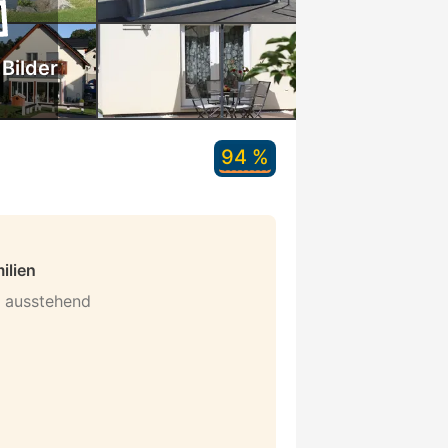
 Bilder
94 %
ilien
n ausstehend