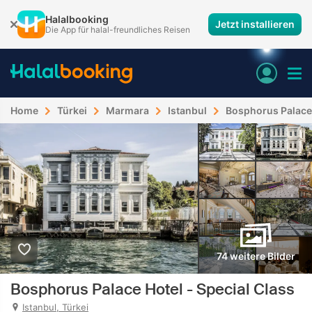
Halalbooking
Jetzt installieren
Die App für halal-freundliches Reisen
Home
Türkei
Marmara
Istanbul
Bosphorus Palace 
74 weitere Bilder
Bosphorus Palace Hotel - Special Class
Istanbul, Türkei