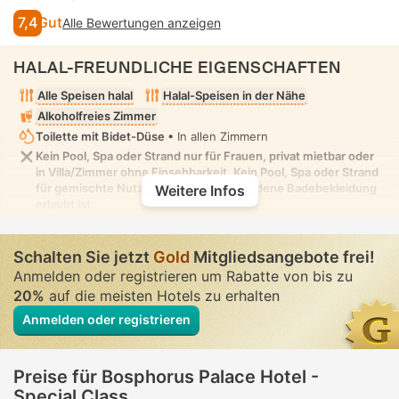
7,4
Gut
Alle Bewertungen anzeigen
HALAL-FREUNDLICHE EIGENSCHAFTEN
Alle Speisen halal
Halal-Speisen in der Nähe
Alkoholfreies Zimmer
Toilette mit Bidet-Düse
• In allen Zimmern
Kein Pool, Spa oder Strand nur für Frauen, privat mietbar oder
in Villa/Zimmer ohne Einsehbarkeit. Kein Pool, Spa oder Strand
für gemischte Nutzung, in dem bescheidene Badebekleidung
Weitere Infos
erlaubt ist
Schalten Sie jetzt
Gold
Mitgliedsangebote frei!
Anmelden oder registrieren um Rabatte von bis zu
20%
auf die meisten Hotels zu erhalten
Anmelden oder registrieren
Preise für Bosphorus Palace Hotel -
Special Class