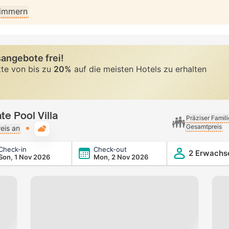
Zimmern
angebote frei!
tte von bis zu
20%
auf die meisten Hotels zu erhalten
te Pool Villa
Präziser Famil
Gesamtpreis
Typische Wetterlage
eis an
Check-in
Check-out
2 Erwachs
Son, 1 Nov 2026
Mon, 2 Nov 2026