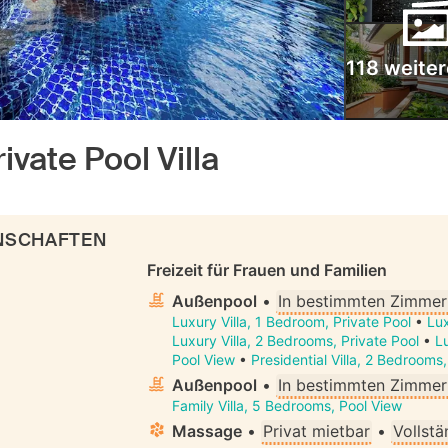
118 weiter
ivate Pool Villa
ENSCHAFTEN
Freizeit für Frauen und Familien
Außenpool
•
In bestimmten Zimmer
Luxury Villa, 1 Bedroom, Private Pool
•
Lux
Luxury Villa, 2 Bedrooms, Private Pool
•
Lu
Pool View
•
Presidential Villa, 2 Bedrooms
Außenpool
•
In bestimmten Zimmer
Family Villa, 5 Bedrooms, Pool View
Massage
•
Privat mietbar
•
Vollstä