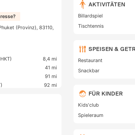
AKTIVITÄTEN
Billardspiel
dresse?
Tischtennis
Phuket (Provinz), 83110,
SPEISEN & GET
 (HKT)
8,4 mi
Restaurant
41 mi
Snackbar
91 mi
T)
92 mi
FÜR KINDER
Kids'club
Spieleraum