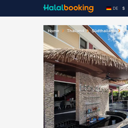
DE
$
Home
Thailand
Südthailand
Ph