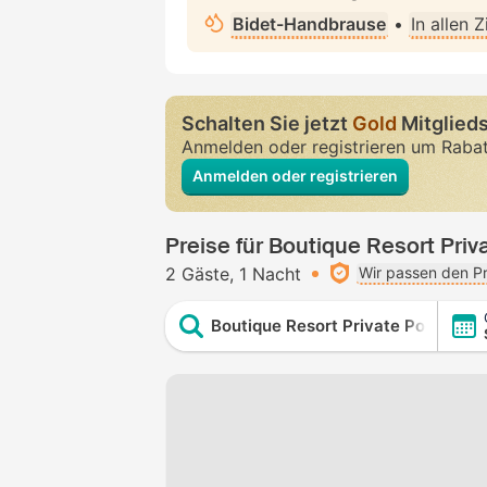
Bidet-Handbrause
•
In allen 
Schalten Sie jetzt
Gold
Mitglieds
Anmelden oder registrieren um Raba
Anmelden oder registrieren
Preise für Boutique Resort Priva
2 Gäste
1 Nacht
Wir passen den Pr
Boutique Resort Private Pool Villa