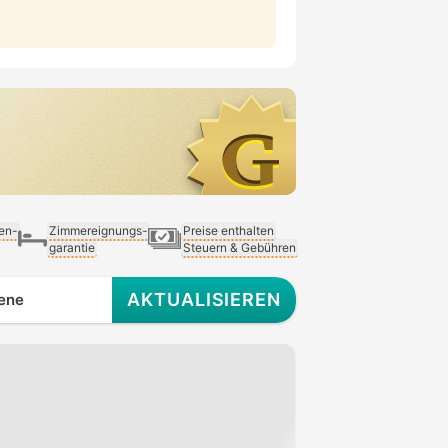
ien-
Zimmereignungs-
Preise enthalten
garantie
Steuern & Gebühren
AKTUALISIEREN
ene