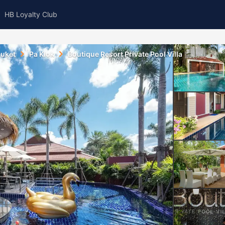
HB Loyalty Club
uket
Pa Klok
Boutique Resort Private Pool Villa