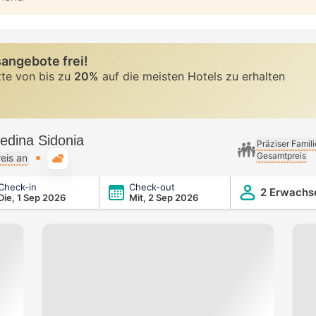
angebote frei!
tte von bis zu
20%
auf die meisten Hotels zu erhalten
edina Sidonia
Präziser Famil
Gesamtpreis
Typische Wetterlage
eis an
Check-in
Check-out
ia
2 Erwachs
Die, 1 Sep 2026
Mit, 2 Sep 2026