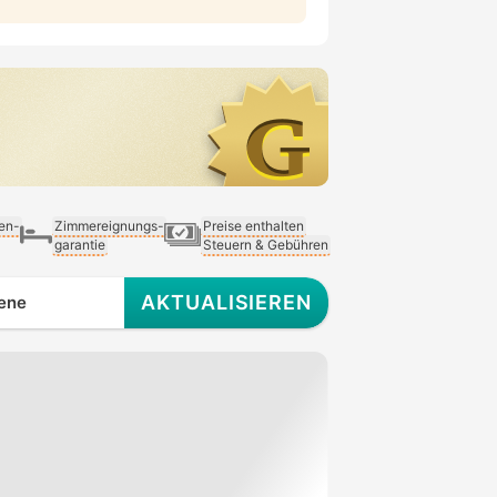
ien-
Zimmereignungs-
Preise enthalten
garantie
Steuern & Gebühren
AKTUALISIEREN
ene