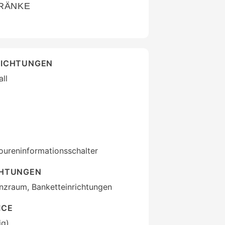
TRÄNKE
RICHTUNGEN
ll
oureninformationsschalter
CHTUNGEN
enzraum, Banketteinrichtungen
ICE
ig)