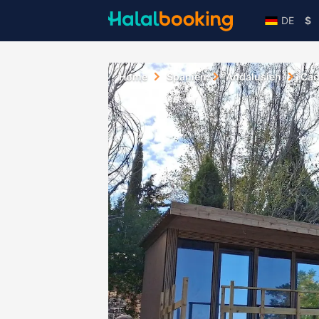
DE
$
Home
Spanien
Andalusien
Cád