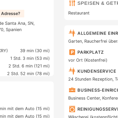
SPEISEN & GE
Restaurant
 Adresse?
de Santa Ana, SN,
70, Spanien
ALLGEMEINE EIN
Garten, Raucherfrei übera
XRY)
39 min (
30 mi
)
PARKPLATZ
1 Std. 3 min (
53 mi
)
vor Ort (Kostenfrei)
2 Std. 6 min (
121 mi
)
KUNDENSERVICE
2 Std. 52 min (
78 mi
)
24 Stunden Rezeption, T
BUSINESS-EINRI
Business Center, Konfer
 min mit dem Auto (15 mi)
REINIGUNGSSERV
 min mit dem Auto (15 mi)
Wäscherei (kostenpflicht