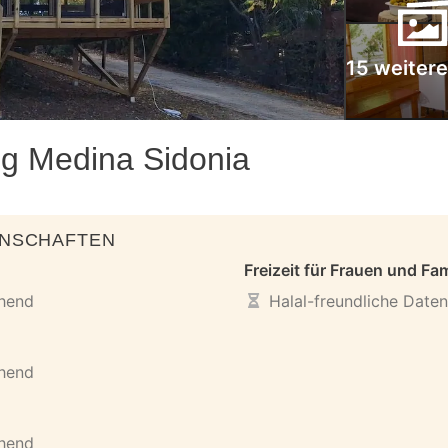
15 weitere
g Medina Sidonia
ENSCHAFTEN
Freizeit für Frauen und Fam
ehend
Halal-freundliche Date
ehend
ehend