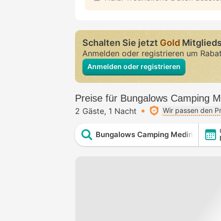
Schalten Sie jetzt
Gold
Mitglieds
Anmelden oder registrieren um Raba
Anmelden oder registrieren
Preise für Bungalows Camping M
2 Gäste
1 Nacht
Wir passen den Pr
Bungalows Camping Medina Sidon