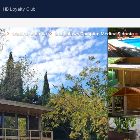
HB Loyalty Club
iz
Medina-Sidonia
Bungalows Camping Medina Sidonia