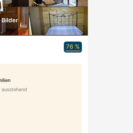
 Bilder
76 %
ilien
n ausstehend