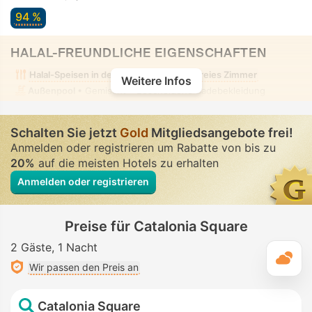
94 %
HALAL-FREUNDLICHE EIGENSCHAFTEN
Halal-Speisen in der Nähe
Alkoholfreies Zimmer
Weitere Infos
Außenpool
• Gemischt • Bescheidene Badebekleidung
Schalten Sie jetzt
Gold
Mitgliedsangebote frei!
Anmelden oder registrieren um Rabatte von bis zu
20%
auf die meisten Hotels zu erhalten
Anmelden oder registrieren
Preise für Catalonia Square
2 Gäste
1 Nacht
T
Wir passen den Preis an
Catalonia Square