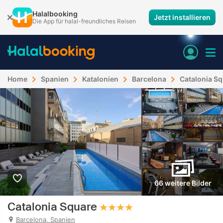
Halalbooking
Jetzt installieren
Die App für halal-freundliches Reisen
Home
Spanien
Katalonien
Barcelona
Catalonia S
66 weitere Bilder
Catalonia Square
Barcelona, Spanien