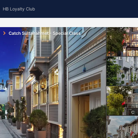
HB Loyalty Club
l
Catch Sultanahmet - Special Class