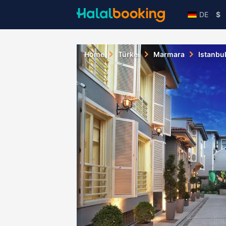
DE
$
Home
Türkei
Marmara
Istanbu