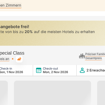
llen Zimmern
angebote frei!
tte von bis zu
20%
auf die meisten Hotels zu erhalten
pecial Class
Präziser Famil
Gesamtpreis
Typische Wetterlage
eis an
Check-in
Check-out
2 Erwachs
Son, 1 Nov 2026
Mon, 2 Nov 2026