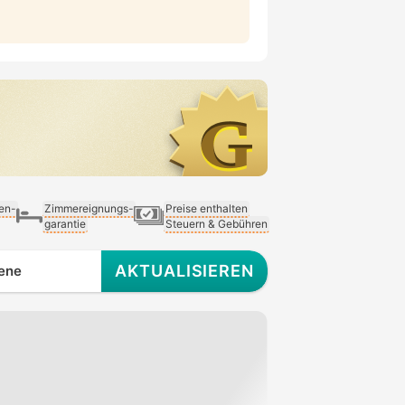
ien-
Zimmereignungs-
Preise enthalten
garantie
Steuern & Gebühren
AKTUALISIEREN
ene