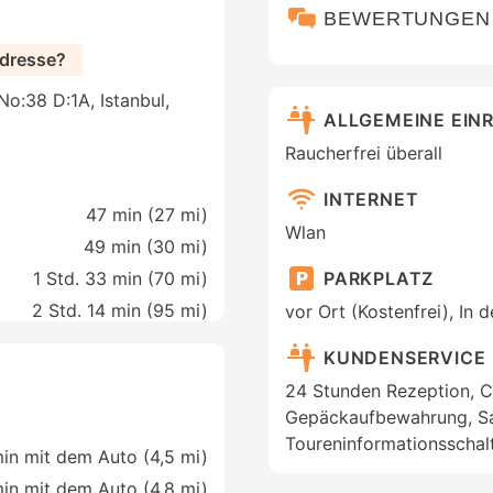
BEWERTUNGEN
Adresse?
o:38 D:1A, Istanbul,
ALLGEMEINE EIN
Raucherfrei überall
INTERNET
47 min (
27 mi
)
Wlan
49 min (
30 mi
)
PARKPLATZ
1 Std. 33 min (
70 mi
)
2 Std. 14 min (
95 mi
)
vor Ort (Kostenfrei), In 
KUNDENSERVICE
24 Stunden Rezeption, C
Gepäckaufbewahrung, Saf
Toureninformationsschal
in mit dem Auto (4,5 mi)
in mit dem Auto (4,8 mi)