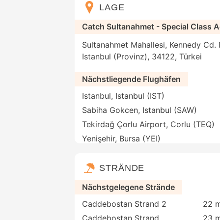
LAGE
Catch Sultanahmet - Special Class 
Sultanahmet Mahallesi, Kennedy Cd. N
Istanbul (Provinz), 34122, Türkei
Nächstliegende Flughäfen
Istanbul, Istanbul (IST)
Sabiha Gokcen, Istanbul (SAW)
Tekirdağ Çorlu Airport, Corlu (TEQ)
Yenişehir, Bursa (YEI)
STRÄNDE
Nächstgelegene Strände
Caddebostan Strand 2
22 m
Caddebostan Strand
23 m