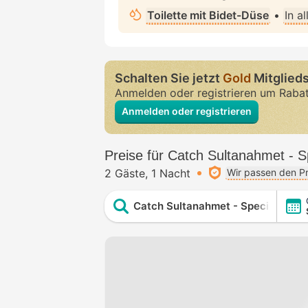
Toilette mit Bidet-Düse
•
In a
Schalten Sie jetzt
Gold
Mitglieds
Anmelden oder registrieren um Raba
Anmelden oder registrieren
Preise für Catch Sultanahmet - S
2 Gäste
1 Nacht
Wir passen den Pr
Catch Sultanahmet - Special Class