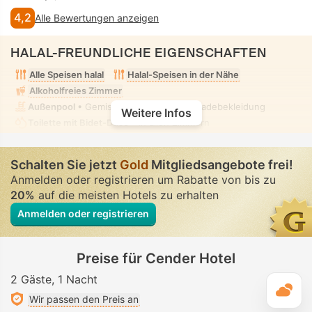
4,2
Alle Bewertungen anzeigen
HALAL-FREUNDLICHE EIGENSCHAFTEN
Alle Speisen halal
Halal-Speisen in der Nähe
Alkoholfreies Zimmer
Außenpool
• Gemischt • Bescheidene Badebekleidung
Weitere Infos
Toilette mit Bidet-Düse
• In allen Zimmern
Schalten Sie jetzt
Gold
Mitgliedsangebote frei!
Anmelden oder registrieren um Rabatte von bis zu
20%
auf die meisten Hotels zu erhalten
Anmelden oder registrieren
Preise für Cender Hotel
2 Gäste
1 Nacht
T
Wir passen den Preis an