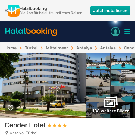
Halalbooking
Jetzt installieren
Die App für halal-freundliches Reisen
Home
Türkei
Mittelmeer
Antalya
Antalya
Cend
138 weitere Bilder
Cender Hotel
Antalya, Türkei