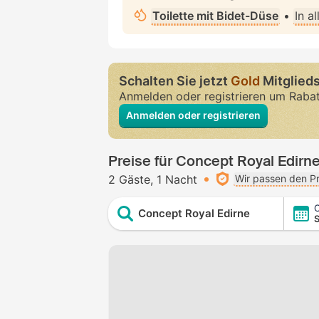
Toilette mit Bidet-Düse
•
In a
Schalten Sie jetzt
Gold
Mitglieds
Anmelden oder registrieren um Raba
Anmelden oder registrieren
Preise für Concept Royal Edirn
2 Gäste
1 Nacht
Wir passen den Pr
C
Concept Royal Edirne
S