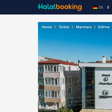
DE
$
Home
Türkei
Marmara
Edirne