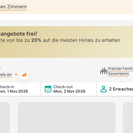
llen Zimmern
angebote frei!
tte von bis zu
20%
auf die meisten Hotels zu erhalten
e
Präziser Famil
Gesamtpreis
Typische Wetterlage
eis an
heck-in
Check-out
2 Erwachs
on, 1 Nov 2026
Mon, 2 Nov 2026