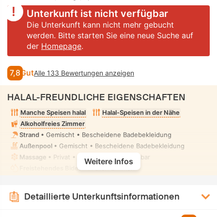
Unterkunft ist nicht verfügbar
Die Unterkunft kann nicht mehr gebucht
werden. Bitte starten Sie eine neue Suche auf
der
Homepage
.
7,8
Gut
Alle 133 Bewertungen anzeigen
HALAL-FREUNDLICHE EIGENSCHAFTEN
Manche Speisen halal
Halal-Speisen in der Nähe
Alkoholfreies Zimmer
Strand
• Gemischt • Bescheidene Badebekleidung
Außenpool
• Gemischt • Bescheidene Badebekleidung
Massage
• Privat • Vollständig uneinsehbar
Weitere Infos
Freistehendes Bidet
• In allen Zimmern
Detaillierte Unterkunftsinformationen