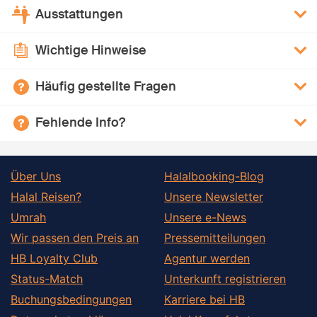
Ausstattungen
Wichtige Hinweise
Häufig gestellte Fragen
Fehlende Info?
Über Uns
Halalbooking-Blog
Halal Reisen?
Unsere Newsletter
Umrah
Unsere e-News
Wir passen den Preis an
Pressemitteilungen
HB Loyalty Club
Agentur werden
Status-Match
Unterkunft registrieren
Buchungsbedingungen
Karriere bei HB