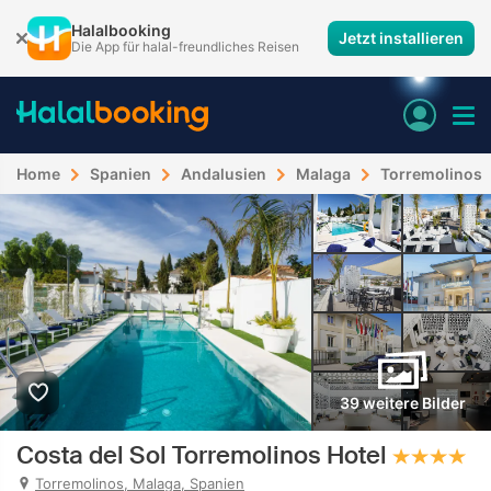
Halalbooking
Jetzt installieren
Die App für halal-freundliches Reisen
Home
Spanien
Andalusien
Malaga
Torremolinos
39 weitere Bilder
Costa del Sol Torremolinos Hotel
Torremolinos, Malaga, Spanien