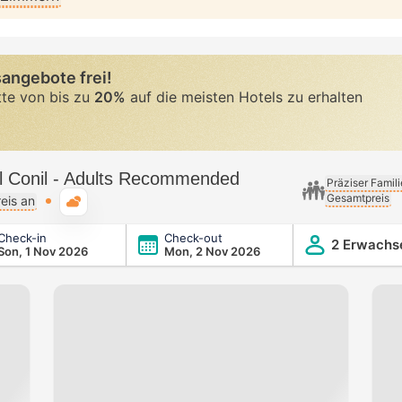
angebote frei!
tte von bis zu
20%
auf die meisten Hotels zu erhalten
l Conil - Adults Recommended
Präziser Famil
Gesamtpreis
Typische Wetterlage
eis an
Check-in
Check-out
dults Recommended
2 Erwachs
Son, 1 Nov 2026
Mon, 2 Nov 2026