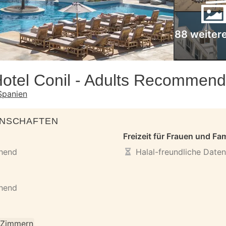
88 weitere
otel Conil - Adults Recommen
 Spanien
ENSCHAFTEN
Freizeit für Frauen und Fam
ehend
Halal-freundliche Date
ehend
n Zimmern