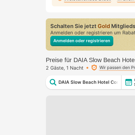
Schalten Sie jetzt
Gold
Mitglieds
Anmelden oder registrieren um Raba
Anmelden oder registrieren
Preise für DAIA Slow Beach Hote
2 Gäste
1 Nacht
Wir passen den Pr
DAIA Slow Beach Hotel Conil - A