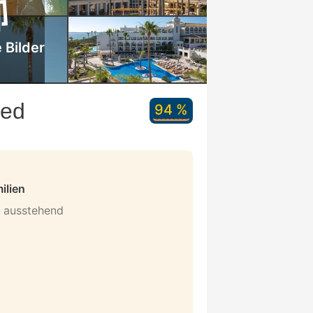
 Bilder
ded
94 %
ilien
n ausstehend