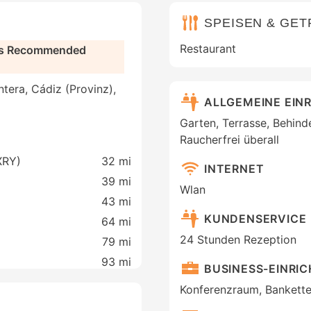
SPEISEN & GE
Restaurant
lts Recommended
ntera, Cádiz (Provinz),
ALLGEMEINE EIN
Garten, Terrasse, Behind
Raucherfrei überall
XRY)
32 mi
INTERNET
39 mi
Wlan
43 mi
KUNDENSERVICE
64 mi
24 Stunden Rezeption
79 mi
93 mi
BUSINESS-EINRI
Konferenzraum, Bankette