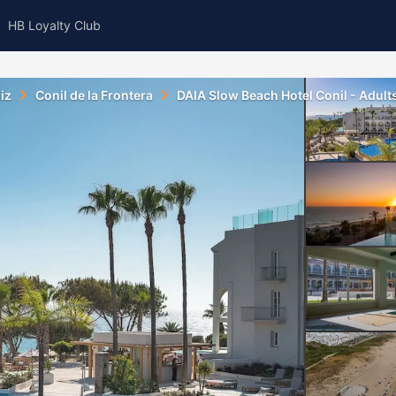
HB Loyalty Club
iz
Conil de la Frontera
DAIA Slow Beach Hotel Conil - Adu