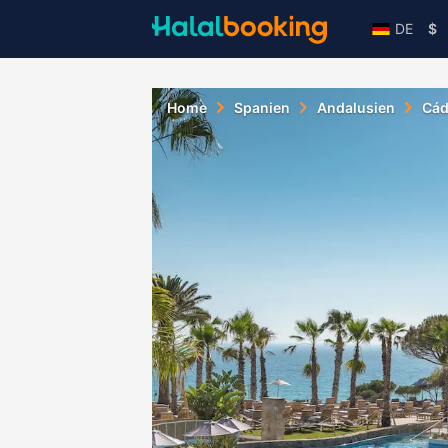
DE
$
Home
Spanien
Andalusien
Cád