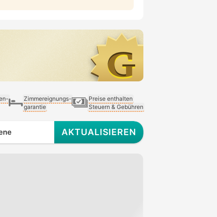
ien-
Zimmereignungs-
Preise enthalten
garantie
Steuern & Gebühren
AKTUALISIEREN
ene