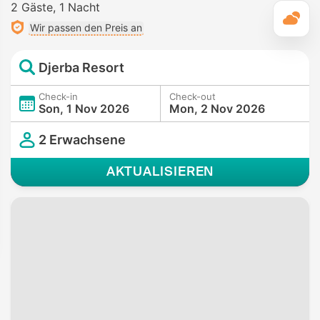
2 Gäste
1 Nacht
T
Wir passen den Preis an
Djerba Resort
Check-in
Check-out
Son, 1 Nov 2026
Mon, 2 Nov 2026
2 Erwachsene
AKTUALISIEREN