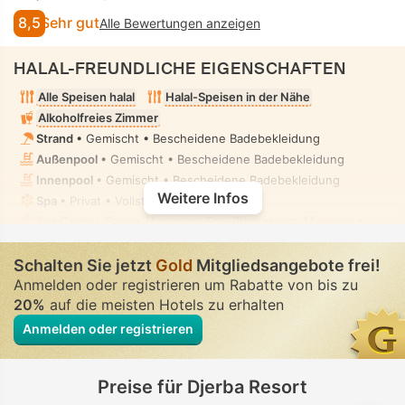
8,5
Sehr gut
Alle Bewertungen anzeigen
HALAL-FREUNDLICHE EIGENSCHAFTEN
Alle Speisen halal
Halal-Speisen in der Nähe
Alkoholfreies Zimmer
Strand
• Gemischt • Bescheidene Badebekleidung
Außenpool
• Gemischt • Bescheidene Badebekleidung
Innenpool
• Gemischt • Bescheidene Badebekleidung
Weitere Infos
Spa
• Privat • Vollständig uneinsehbar
Spa Center, Sauna, Hammam, Spa-Pflegeraum, Massage
•
Privat • Vollständig uneinsehbar
Bidet-Handbrause
• In allen Zimmern
Schalten Sie jetzt
Gold
Mitgliedsangebote frei!
Anmelden oder registrieren um Rabatte von bis zu
20%
auf die meisten Hotels zu erhalten
Anmelden oder registrieren
Preise für Djerba Resort