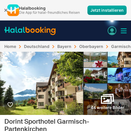
Halalbooking
Jetzt installieren
Die App für halal-freundliches Reisen
Home
Deutschland
Bayern
Oberbayern
Garmisch
44 weitere Bilder
Dorint Sporthotel Garmisch-
Partenkirchen