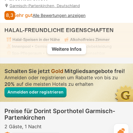
Garmisch-Partenkirchen, Deutschland
8,3
Sehr gut
Alle Bewertungen anzeigen
HALAL-FREUNDLICHE EIGENSCHAFTEN
Halal-Speisen in der Nähe
Alkoholfreies Zimmer
Innenpool
• Gemischt • Bescheidene Badebekleidung
Weitere Infos
Spa-Pflegeraum
• Privat • Vollständig uneinsehbar
Schalten Sie jetzt
Gold
Mitgliedsangebote frei!
Anmelden oder registrieren um Rabatte von bis zu
20%
auf die meisten Hotels zu erhalten
Anmelden oder registrieren
Preise für Dorint Sporthotel Garmisch-
Partenkirchen
2 Gäste
1 Nacht
T