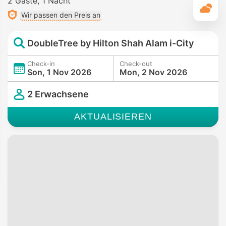
2 Gäste
1 Nacht
T
Wir passen den Preis an
DoubleTree by Hilton Shah Alam i-City
Check-in
Check-out
Son, 1 Nov 2026
Mon, 2 Nov 2026
2 Erwachsene
AKTUALISIEREN