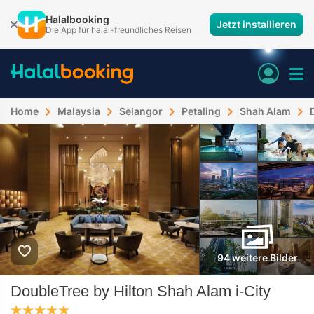
Halalbooking
Jetzt installieren
Die App für halal-freundliches Reisen
Home
Malaysia
Selangor
Petaling
Shah Alam
94 weitere Bilder
DoubleTree by Hilton Shah Alam i-City