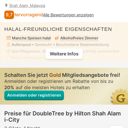
Shah Alam, Malaysia
9,7
Hervorragend
Alle Bewertungen anzeigen
HALAL-FREUNDLICHE EIGENSCHAFTEN
Manche Speisen halal
Alkoholfreies Zimmer
Außenpool
• Gemischt • Bescheidene Badebekleidung
Spa-Pflegeraum, Massage
• Privat • Vollständig uneinsehbar
Weitere Infos
Bidet-Handbrause
• In allen Zimmern
Schalten Sie jetzt
Gold
Mitgliedsangebote frei!
Anmelden oder registrieren um Rabatte von bis zu
20%
auf die meisten Hotels zu erhalten
Anmelden oder registrieren
Preise für DoubleTree by Hilton Shah Alam
i-City