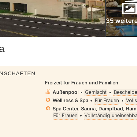
35 weitere
a
ENSCHAFTEN
Freizeit für Frauen und Familien
Außenpool
•
Gemischt
•
Bescheide
Wellness & Spa
•
Für Frauen
•
Voll
Spa Center, Sauna, Dampfbad, Ha
Für Frauen
•
Vollständig uneinsehb