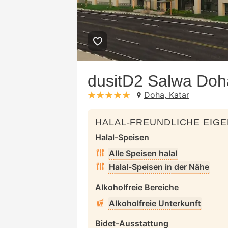
dusitD2 Salwa Doh
Doha, Katar
stars: 5
HALAL-FREUNDLICHE EIG
Halal-Speisen
Alle Speisen halal
Halal-Speisen in der Nähe
Alkoholfreie Bereiche
Alkoholfreie Unterkunft
Bidet-Ausstattung