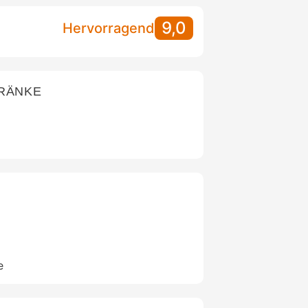
9,0
Hervorragend
TRÄNKE
e