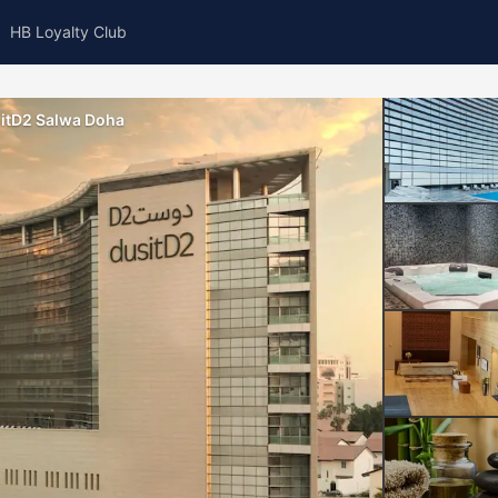
HB Loyalty Club
itD2 Salwa Doha