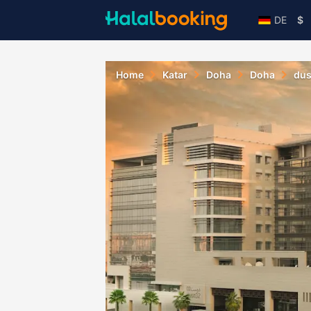
DE
$
Home
Katar
Doha
Doha
dus