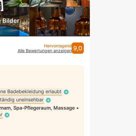
 Bilder
Hervorragend
9,0
Alle Bewertungen anzeigen
ne Badebekleidung erlaubt
ständig uneinsehbar
mmam, Spa-Pflegeraum, Massage
•
ar