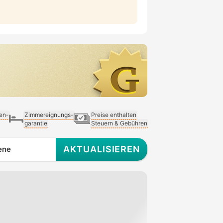
ien-
Zimmereignungs-
Preise enthalten
garantie
Steuern & Gebühren
AKTUALISIEREN
ene