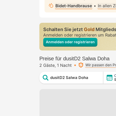
Bidet-Handbrause
•
In allen 
Schalten Sie jetzt
Gold
Mitglieds
Anmelden oder registrieren um Raba
Anmelden oder registrieren
Preise für dusitD2 Salwa Doha
2 Gäste
1 Nacht
Wir passen den Pr
C
dusitD2 Salwa Doha
S