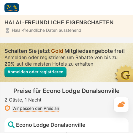
74 %
HALAL-FREUNDLICHE EIGENSCHAFTEN
Halal-freundliche Daten ausstehend
Schalten Sie jetzt
Gold
Mitgliedsangebote frei!
Anmelden oder registrieren um Rabatte von bis zu
20%
auf die meisten Hotels zu erhalten
Anmelden oder registrieren
Preise für Econo Lodge Donalsonville
2 Gäste
1 Nacht
T
Wir passen den Preis an
Econo Lodge Donalsonville