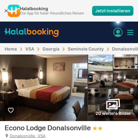
Halalbooking
Jetzt installieren
Die App für halal-freundliches Reisen
Home
VSA
Georgia
Seminole County
Donalsonvil
20 weitere Bilder
Econo Lodge Donalsonville
Donalsonville, VSA