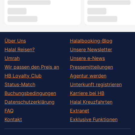
Über Uns
Halalbooking-Blog
Halal Reisen?
Unsere Newsletter
Umrah
Unsere e-News
Wir passen den Preis an
Pressemitteilungen
HB Loyalty Club
Agentur werden
Status-Match
Unterkunft registrieren
Buchungsbedingungen
Karriere bei HB
Datenschutzerklärung
Halal Kreuzfahrten
FAQ
Extranet
Kontakt
Exklusive Funktionen