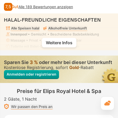
7,5
Gut
Alle 189 Bewertungen anzeigen
HALAL-FREUNDLICHE EIGENSCHAFTEN
Alle Speisen halal
Alkoholfreie Unterkunft
Innenpool
• Gemischt • Bescheidene Badebekleidung
Massage
• Privat • Vollständig uneinsehbar
Weitere Infos
Toilette mit Bidet-Düse
• In allen Zimmern
Sparen Sie
3 %
oder mehr bei dieser Unterkunft
Kostenlose Registrierung, sofort
Gold
-Rabatt
Anmelden oder registrieren
Preise für Elips Royal Hotel & Spa
2 Gäste
1 Nacht
T
Wir passen den Preis an