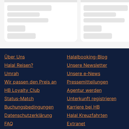
Über Uns
Halalbooking-Blog
Halal Reisen?
Unsere Newsletter
Umrah
Unsere e-News
Wir passen den Preis an
Pressemitteilungen
HB Loyalty Club
Agentur werden
Status-Match
Unterkunft registrieren
Buchungsbedingungen
Karriere bei HB
Datenschutzerklärung
Halal Kreuzfahrten
FAQ
Extranet