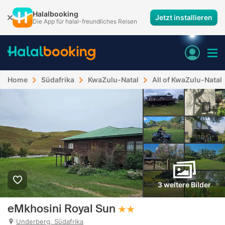
Halalbooking
Jetzt installieren
Die App für halal-freundliches Reisen
Home
Südafrika
KwaZulu-Natal
All of KwaZulu-Natal
3 weitere Bilder
eMkhosini Royal Sun
Underberg, Südafrika