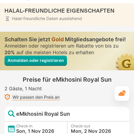
HALAL-FREUNDLICHE EIGENSCHAFTEN
Halal-freundliche Daten ausstehend
Schalten Sie jetzt
Gold
Mitgliedsangebote frei!
Anmelden oder registrieren um Rabatte von bis zu
20%
auf die meisten Hotels zu erhalten
Anmelden oder registrieren
Preise für eMkhosini Royal Sun
2 Gäste
1 Nacht
T
Wir passen den Preis an
eMkhosini Royal Sun
Check-in
Check-out
Son, 1 Nov 2026
Mon, 2 Nov 2026