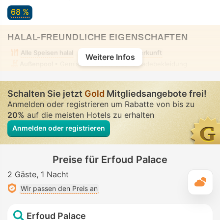
68 %
HALAL-FREUNDLICHE EIGENSCHAFTEN
Alle Speisen halal
Alkoholfreie Unterkunft
Weitere Infos
Außenpool
• Gemischt • Bescheidene Badebekleidung
Schalten Sie jetzt
Gold
Mitgliedsangebote frei!
Anmelden oder registrieren um Rabatte von bis zu
20%
auf die meisten Hotels zu erhalten
Anmelden oder registrieren
Preise für Erfoud Palace
2 Gäste
1 Nacht
T
Wir passen den Preis an
Erfoud Palace