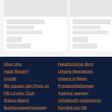
Über Uns
Halalbooking-Blog
Halal Reisen?
Unsere Newsletter
Umrah
Unsere e-News
Wir passen den Preis an
Pressemitteilungen
HB Loyalty Club
Agentur werden
Status-Match
Unterkunft registrieren
Buchungsbedingungen
Karriere bei HB