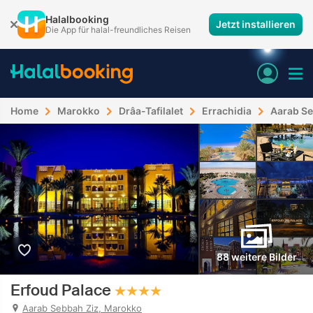
Halalbooking
Jetzt installieren
Die App für halal-freundliches Reisen
Home
Marokko
Drâa-Tafilalet
Errachidia
Aarab Se
88 weitere Bilder
Erfoud Palace
Aarab Sebbah Ziz, Marokko