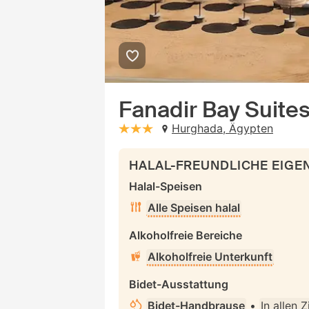
Fanadir Bay Suite
Hurghada, Ägypten
stars: 3
HALAL-FREUNDLICHE EIG
Halal-Speisen
Alle Speisen halal
Alkoholfreie Bereiche
Alkoholfreie Unterkunft
Bidet-Ausstattung
Bidet-Handbrause
•
In allen 