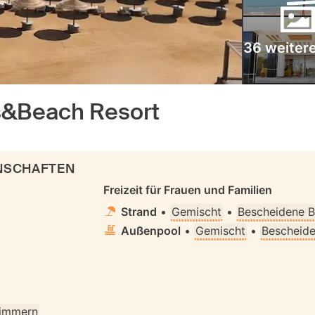
36 weitere
s&Beach Resort
ENSCHAFTEN
Freizeit für Frauen und Familien
Strand
•
Gemischt
•
Bescheidene B
Außenpool
•
Gemischt
•
Bescheide
Zimmern