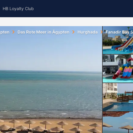
HB Loyalty Club
ypten
Das Rote Meer in Ägypten
Hurghada
Fanadir Bay 