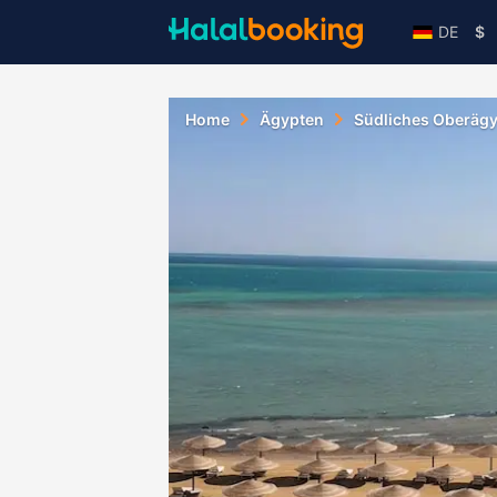
DE
$
Home
Ägypten
Südliches Oberäg