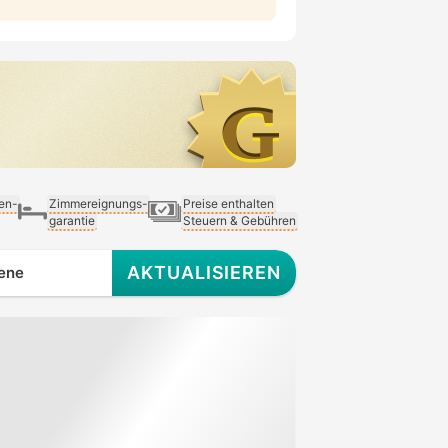
ien-
Zimmereignungs-
Preise enthalten
garantie
Steuern & Gebühren
AKTUALISIEREN
ene