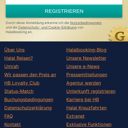
are
a
REGISTRIEREN
human,
ignore
this
Durch diese Anmeldung erkenne ich die
Nutzerbedingungen
field
und die
Datenschutz- und Cookie-Erklärung
von
Halalbooking an.
Über Uns
Halalbooking-Blog
Halal Reisen?
Unsere Newsletter
Umrah
Unsere e-News
Wir passen den Preis an
Pressemitteilungen
HB Loyalty Club
Agentur werden
Status-Match
Unterkunft registrieren
Buchungsbedingungen
Karriere bei HB
Datenschutzerklärung
Halal Kreuzfahrten
FAQ
Extranet
Kontakt
Exklusive Funktionen