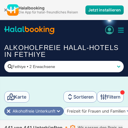
Halalbooking
Jetzt installieren
Die App für halal-freundliches Reisen
ALKOHOLFREIE HALAL-HOTELS
IN FETHIYE
Fethiye
•
2 Erwachsene
Karte
Sortieren
Filtern
Alkoholfreie Unterkunft
Freizeit für Frauen und Familien
441 von 441 Unterkünften
Wir passen den Preis an