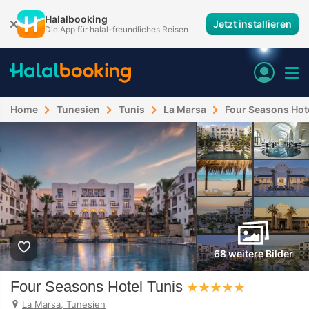
Halalbooking
Jetzt installieren
Die App für halal-freundliches Reisen
Home
Tunesien
Tunis
La Marsa
Four Seasons Hot
68 weitere Bilder
Four Seasons Hotel Tunis
La Marsa, Tunesien