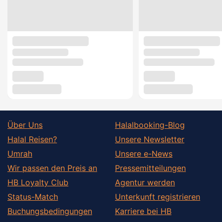
Über Uns
Halalbooking-Blog
Halal Reisen?
Unsere Newsletter
Umrah
Unsere e-News
Wir passen den Preis an
Pressemitteilungen
HB Loyalty Club
Agentur werden
Status-Match
Unterkunft registrieren
Buchungsbedingungen
Karriere bei HB