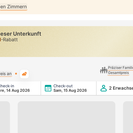
llen Zimmern
ieser Unterkunft
d
-Rabatt
Präziser Famil
Gesamtpreis
Typische Wetterlage
eis an
heck-in
Check-out
2 Erwachs
re, 14 Aug 2026
Sam, 15 Aug 2026