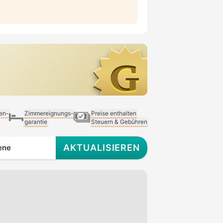
ien-
Zimmereignungs-
Preise enthalten
garantie
Steuern & Gebühren
AKTUALISIEREN
ene