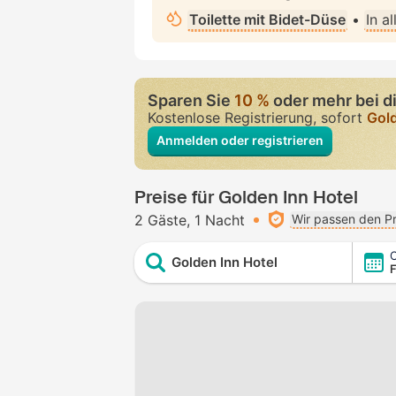
Toilette mit Bidet-Düse
•
In a
Sparen Sie
10 %
oder mehr bei d
Kostenlose Registrierung, sofort
Gol
Anmelden oder registrieren
Preise für Golden Inn Hotel
2 Gäste
1 Nacht
Wir passen den Pr
C
Golden Inn Hotel
F