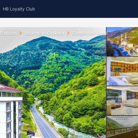
HB Loyalty Club
Trabzon
Uzungöl - Caykara
Golden Inn Hotel