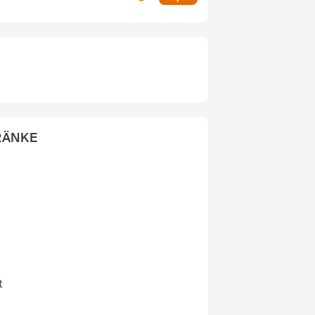
RÄNKE
t