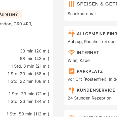
SPEISEN & GE
Snackautomat
 Adresse?
London, CR0 4RR,
ALLGEMEINE EIN
Aufzug, Raucherfrei über
33 min (
20 mi
)
INTERNET
58 min (
43 mi
)
Wlan, Kabel
1 Std. 3 min (
21 mi
)
PARKPLATZ
1 Std. 20 min (
58 mi
)
vor Ort (Kostenfrei), In 
1 Std. 22 min (
68 mi
)
KUNDENSERVICE
1 Std. 23 min (
71 mi
)
24 Stunden Rezeption
1 Std. 36 min (
84 mi
)
1 Std. 59 min (
112 mi
)