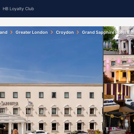
HB Loyalty Club
land
Greater London
Croydon
Grand Sapphire Hotel & 