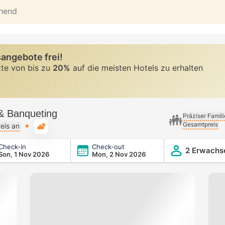
ehend
angebote frei!
tte von bis zu
20%
auf die meisten Hotels zu erhalten
 & Banqueting
Präziser Famil
Gesamtpreis
Typische Wetterlage
eis an
Check-in
Check-out
g
2 Erwachs
Son, 1 Nov 2026
Mon, 2 Nov 2026