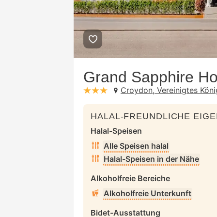
Grand Sapphire Ho
Croydon, Vereinigtes Köni
stars: 3
HALAL-FREUNDLICHE EIG
Halal-Speisen
Alle Speisen halal
Halal-Speisen in der Nähe
Alkoholfreie Bereiche
Alkoholfreie Unterkunft
Bidet-Ausstattung