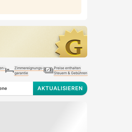
ien-
Zimmereignungs-
Preise enthalten
garantie
Steuern & Gebühren
AKTUALISIEREN
ene