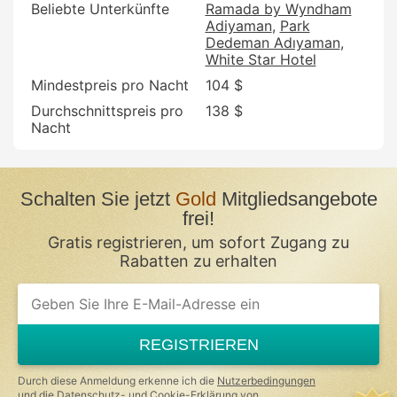
Beliebte Unterkünfte
Ramada by Wyndham
Adiyaman
Park
Dedeman Adıyaman
White Star Hotel
Mindestpreis pro Nacht
104 $
Durchschnittspreis pro
138 $
Nacht
Schalten Sie jetzt
Gold
Mitgliedsangebote
frei!
Gratis registrieren, um sofort Zugang zu
Rabatten zu erhalten
If
you
are
a
REGISTRIEREN
human,
ignore
this
Durch diese Anmeldung erkenne ich die
Nutzerbedingungen
field
und die
Datenschutz- und Cookie-Erklärung
von