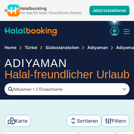
Halalbooking
Jetzt installieren
Die App für halal-freundliches Reisen
Home
Türkei
Südostanatolien
Adiyaman
Adiyam
ADIYAMAN
Halal-freundlicher Urlaub
Adiyaman
•
2 Erwachsene
Karte
Sortieren
Filtern