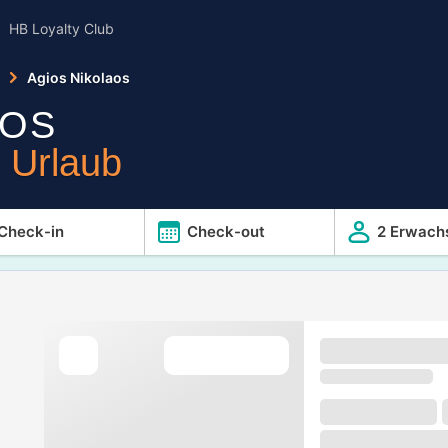
HB Loyalty Club
Agios Nikolaos
AOS
r Urlaub
Check-in
Check-out
2 Erwach