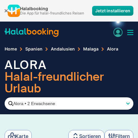
Halalbooking
Jetzt installieren
Die App für halal-freundliches Reisen
Home
Spanien
Andalusien
Malaga
Alora
ALORA
Halal-freundlicher
Urlaub
Alora
•
2 Erwachsene
Karte
Sortieren
Filtern