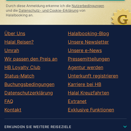
this
Durch diese Anmeldung erkenne ich die
Nutzerbedingungen
field
und die
Datenschutz- und Cookie-Erklärung
von
Halalbooking an.
Über Uns
Halalbooking-Blog
Halal Reisen?
Unsere Newsletter
Umrah
Unsere e-News
Wir passen den Preis an
Pressemitteilungen
HB Loyalty Club
Agentur werden
Status-Match
Unterkunft registrieren
Buchungsbedingungen
Karriere bei HB
Datenschutzerklärung
Halal Kreuzfahrten
FAQ
Extranet
Kontakt
Exklusive Funktionen
ERKUNDEN SIE WEITERE REISEZIELE