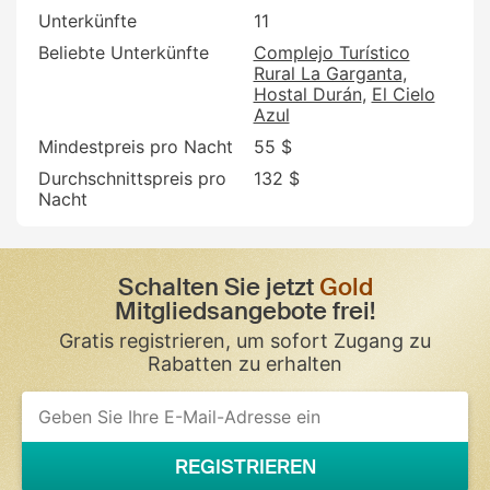
Unterkünfte
11
Beliebte Unterkünfte
Complejo Turístico
Rural La Garganta
Hostal Durán
El Cielo
Azul
Mindestpreis pro Nacht
55 $
Durchschnittspreis pro
132 $
Nacht
Schalten Sie jetzt
Gold
Mitgliedsangebote frei!
Gratis registrieren, um sofort Zugang zu
Rabatten zu erhalten
If
you
are
a
REGISTRIEREN
human,
ignore