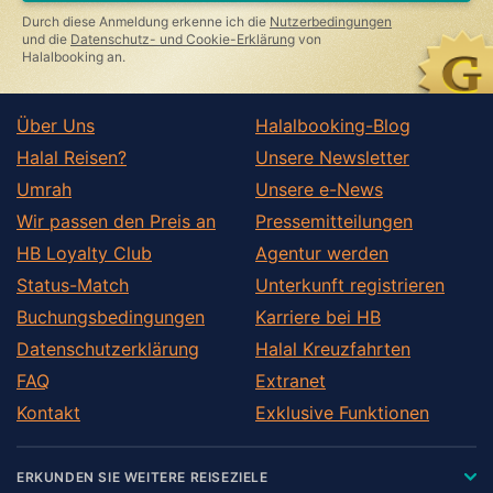
this
Durch diese Anmeldung erkenne ich die
Nutzerbedingungen
field
und die
Datenschutz- und Cookie-Erklärung
von
Halalbooking an.
Über Uns
Halalbooking-Blog
Halal Reisen?
Unsere Newsletter
Umrah
Unsere e-News
Wir passen den Preis an
Pressemitteilungen
HB Loyalty Club
Agentur werden
Status-Match
Unterkunft registrieren
Buchungsbedingungen
Karriere bei HB
Datenschutzerklärung
Halal Kreuzfahrten
FAQ
Extranet
Kontakt
Exklusive Funktionen
ERKUNDEN SIE WEITERE REISEZIELE