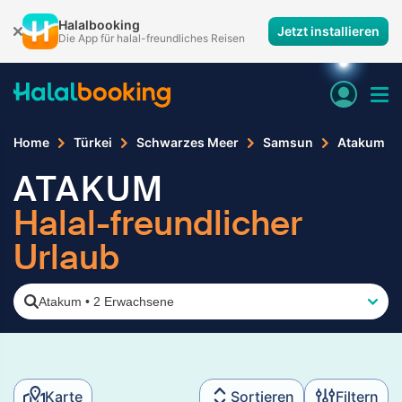
Halalbooking
Jetzt installieren
Die App für halal-freundliches Reisen
Home
Türkei
Schwarzes Meer
Samsun
Atakum
ATAKUM
Halal-freundlicher
Urlaub
Atakum
•
2 Erwachsene
Karte
Sortieren
Filtern