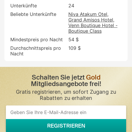
Unterkünfte
24
Beliebte Unterkünfte
Niva Atakum Otel
Grand Amisos Hotel
Venn Boutique Hotel -
Boutique Class
Mindestpreis pro Nacht
54 $
Durchschnittspreis pro
109 $
Nacht
Schalten Sie jetzt
Gold
Mitgliedsangebote frei!
Gratis registrieren, um sofort Zugang zu
Rabatten zu erhalten
If
you
are
a
REGISTRIEREN
human,
ignore