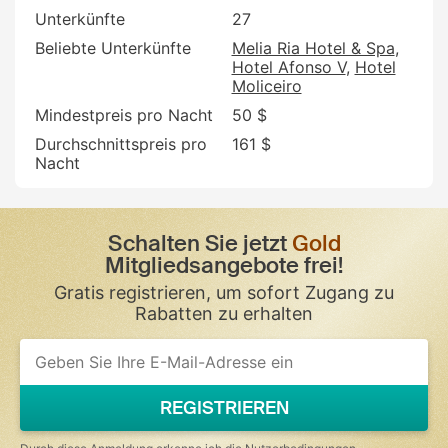
Unterkünfte
27
Beliebte Unterkünfte
Melia Ria Hotel & Spa
Hotel Afonso V
Hotel
Moliceiro
Mindestpreis pro Nacht
50 $
Durchschnittspreis pro
161 $
Nacht
Schalten Sie jetzt
Gold
Mitgliedsangebote frei!
Gratis registrieren, um sofort Zugang zu
Rabatten zu erhalten
If
you
are
a
REGISTRIEREN
human,
ignore
this