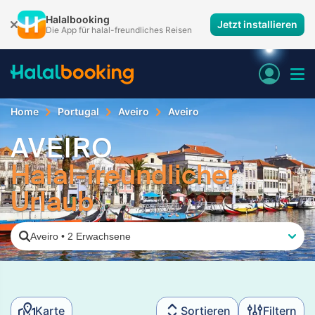
Halalbooking
Jetzt installieren
Die App für halal-freundliches Reisen
Home
Portugal
Aveiro
Aveiro
AVEIRO
Halal-freundlicher
Urlaub
Aveiro
•
2 Erwachsene
Karte
Sortieren
Filtern