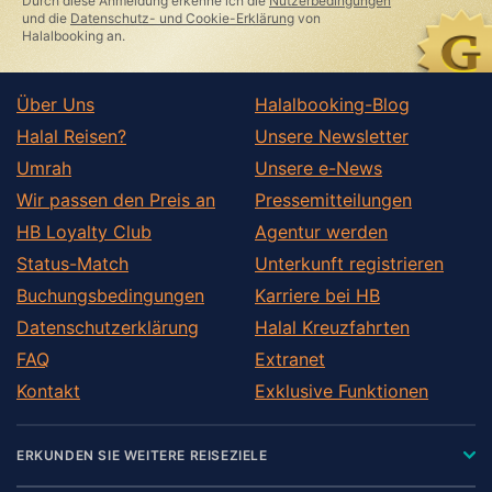
Durch diese Anmeldung erkenne ich die
Nutzerbedingungen
field
und die
Datenschutz- und Cookie-Erklärung
von
Halalbooking an.
Über Uns
Halalbooking-Blog
Halal Reisen?
Unsere Newsletter
Umrah
Unsere e-News
Wir passen den Preis an
Pressemitteilungen
HB Loyalty Club
Agentur werden
Status-Match
Unterkunft registrieren
Buchungsbedingungen
Karriere bei HB
Datenschutzerklärung
Halal Kreuzfahrten
FAQ
Extranet
Kontakt
Exklusive Funktionen
ERKUNDEN SIE WEITERE REISEZIELE