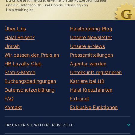
Durch diese Anmeldung erkenne ich die
Nutzerbedingungen
und die
Datenschutz- und Cookie-Erklärung
von
Halalbooking an.
Über Uns
Halalbooking-Blog
Halal Reisen?
Unsere Newsletter
Umrah
Unsere e-News
Wir passen den Preis an
Pressemitteilungen
HB Loyalty Club
Agentur werden
Status-Match
Unterkunft registrieren
Buchungsbedingungen
Karriere bei HB
Datenschutzerklärung
Halal Kreuzfahrten
FAQ
Extranet
Kontakt
Exklusive Funktionen
ERKUNDEN SIE WEITERE REISEZIELE