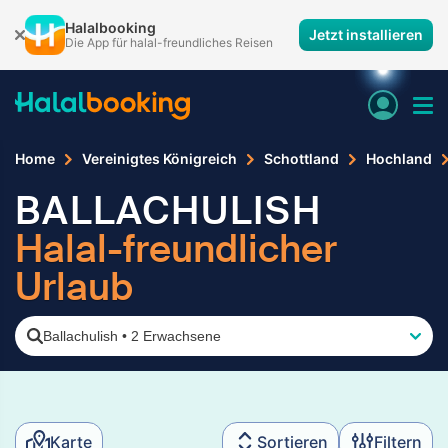
Halalbooking
Jetzt installieren
Die App für halal-freundliches Reisen
Home
Vereinigtes Königreich
Schottland
Hochland
BALLACHULISH
Halal-freundlicher
Urlaub
Ballachulish
•
2 Erwachsene
Karte
Sortieren
Filtern