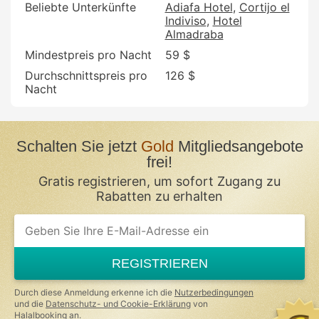
Beliebte Unterkünfte
Adiafa Hotel
Cortijo el
Indiviso
Hotel
Almadraba
Mindestpreis pro Nacht
59 $
Durchschnittspreis pro
126 $
Nacht
Schalten Sie jetzt
Gold
Mitgliedsangebote
frei!
Gratis registrieren, um sofort Zugang zu
Rabatten zu erhalten
If
you
are
a
REGISTRIEREN
human,
ignore
this
Durch diese Anmeldung erkenne ich die
Nutzerbedingungen
field
und die
Datenschutz- und Cookie-Erklärung
von
Halalbooking an.