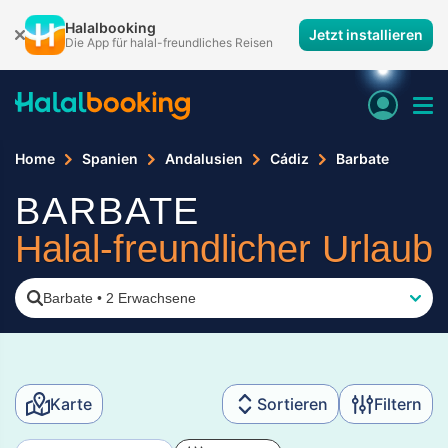
Halalbooking
Jetzt installieren
Die App für halal-freundliches Reisen
Home
Spanien
Andalusien
Cádiz
Barbate
BARBATE
Halal-freundlicher Urlaub
Barbate
•
2 Erwachsene
Karte
Sortieren
Filtern