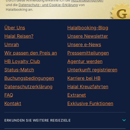
Durch diese Anmeldung erkenne ich die
Nutzerbedingungen
und die
Datenschutz- und Cookie-Erklärung
von
Halalbooking an.
Über Uns
Halalbooking-Blog
Halal Reisen?
Unsere Newsletter
Umrah
Unsere e-News
Wir passen den Preis an
Pressemitteilungen
HB Loyalty Club
Agentur werden
Status-Match
Unterkunft registrieren
Buchungsbedingungen
Karriere bei HB
Datenschutzerklärung
Halal Kreuzfahrten
FAQ
Extranet
Kontakt
Exklusive Funktionen
ERKUNDEN SIE WEITERE REISEZIELE