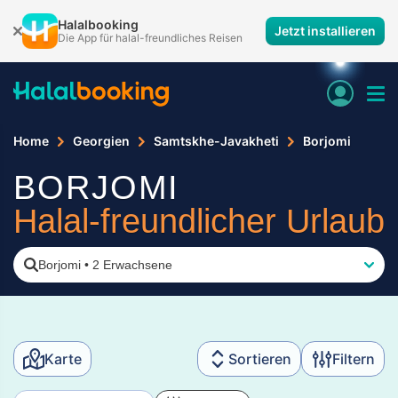
Halalbooking
Jetzt installieren
Die App für halal-freundliches Reisen
Home
Georgien
Samtskhe-Javakheti
Borjomi
BORJOMI
Halal-freundlicher Urlaub
Borjomi
•
2 Erwachsene
Karte
Sortieren
Filtern