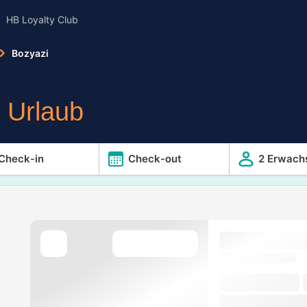
HB Loyalty Club
Bozyazi
r Urlaub
Check-in
Check-out
2 Erwach