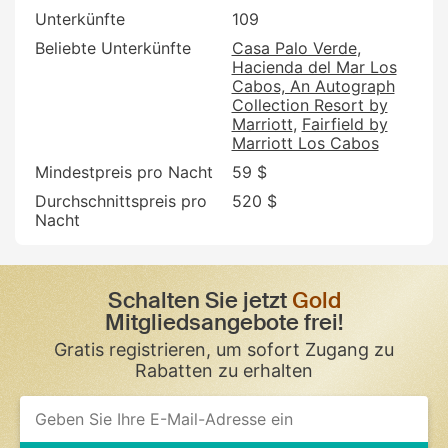
Unterkünfte
109
Beliebte Unterkünfte
Casa Palo Verde
Hacienda del Mar Los
Cabos, An Autograph
Collection Resort by
Marriott
Fairfield by
Marriott Los Cabos
Mindestpreis pro Nacht
59 $
Durchschnittspreis pro
520 $
Nacht
Schalten Sie jetzt
Gold
Mitgliedsangebote frei!
Gratis registrieren, um sofort Zugang zu
Rabatten zu erhalten
If
you
are