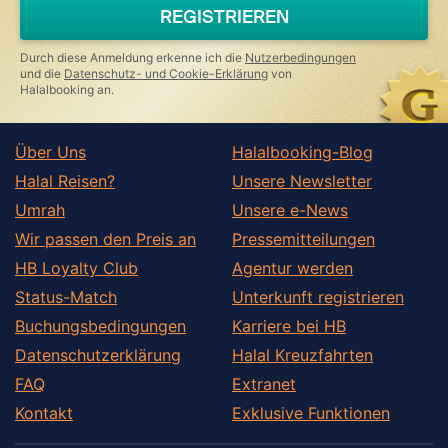
a
REGISTRIEREN
human,
ignore
this
Durch diese Anmeldung erkenne ich die
Nutzerbedingungen
field
und die
Datenschutz- und Cookie-Erklärung
von
Halalbooking an.
Über Uns
Halalbooking-Blog
Halal Reisen?
Unsere Newsletter
Umrah
Unsere e-News
Wir passen den Preis an
Pressemitteilungen
HB Loyalty Club
Agentur werden
Status-Match
Unterkunft registrieren
Buchungsbedingungen
Karriere bei HB
Datenschutzerklärung
Halal Kreuzfahrten
FAQ
Extranet
Kontakt
Exklusive Funktionen