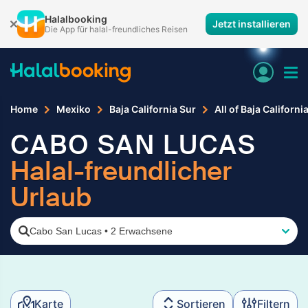
Halalbooking
Jetzt installieren
Die App für halal-freundliches Reisen
Home
Mexiko
Baja California Sur
All of Baja Californi
CABO SAN LUCAS
Halal-freundlicher
Urlaub
Cabo San Lucas
•
2 Erwachsene
Karte
Sortieren
Filtern