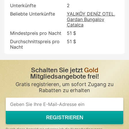
Unterkünfte
2
Beliebte Unterkünfte
YALIKÖY DENİZ OTEL
Gardan Bungalov
Çatalca
Mindestpreis pro Nacht
51 $
Durchschnittspreis pro
51 $
Nacht
Schalten Sie jetzt
Gold
Mitgliedsangebote frei!
Gratis registrieren, um sofort Zugang zu
Rabatten zu erhalten
If
you
are
a
REGISTRIEREN
human,
ignore
this