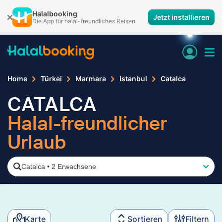
Halalbooking
Jetzt installieren
Die App für halal-freundliches Reisen
Home
Türkei
Marmara
Istanbul
Catalca
CATALCA
Halal-freundlicher
Urlaub
Catalca
•
2 Erwachsene
Karte
Sortieren
Filtern