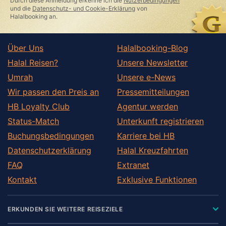
Durch diese Anmeldung erkenne ich die
Nutzerbedingungen
field
und die
Datenschutz- und Cookie-Erklärung
von
Halalbooking an.
Über Uns
Halalbooking-Blog
Halal Reisen?
Unsere Newsletter
Umrah
Unsere e-News
Wir passen den Preis an
Pressemitteilungen
HB Loyalty Club
Agentur werden
Status-Match
Unterkunft registrieren
Buchungsbedingungen
Karriere bei HB
Datenschutzerklärung
Halal Kreuzfahrten
FAQ
Extranet
Kontakt
Exklusive Funktionen
ERKUNDEN SIE WEITERE REISEZIELE