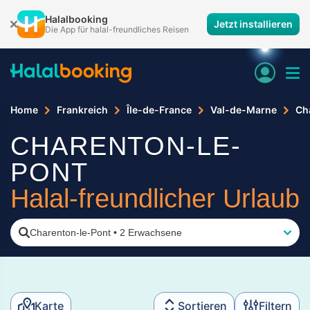
Halalbooking
Jetzt installieren
Die App für halal-freundliches Reisen
Home
Frankreich
Île-de-France
Val-de-Marne
Ch
CHARENTON-LE-
PONT
Halal-freundlicher Urlaub
Charenton-le-Pont
•
2 Erwachsene
Karte
Sortieren
Filtern