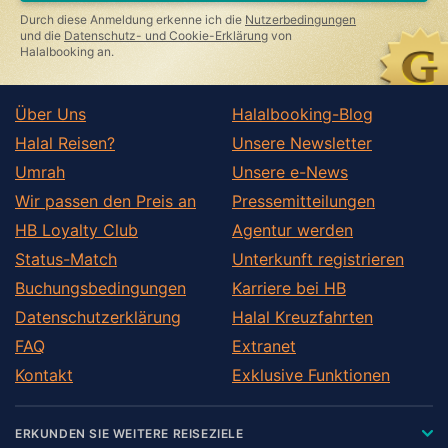
Durch diese Anmeldung erkenne ich die
Nutzerbedingungen
und die
Datenschutz- und Cookie-Erklärung
von
Halalbooking an.
Über Uns
Halalbooking-Blog
Halal Reisen?
Unsere Newsletter
Umrah
Unsere e-News
Wir passen den Preis an
Pressemitteilungen
HB Loyalty Club
Agentur werden
Status-Match
Unterkunft registrieren
Buchungsbedingungen
Karriere bei HB
Datenschutzerklärung
Halal Kreuzfahrten
FAQ
Extranet
Kontakt
Exklusive Funktionen
ERKUNDEN SIE WEITERE REISEZIELE