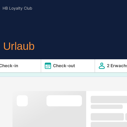
HB Loyalty Club
r Urlaub
Check-in
Check-out
2 Erwach