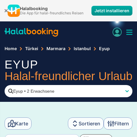
Halalbooking
Jetzt installieren
Die App für halal-freundliches Reisen
Home
Türkei
Marmara
Istanbul
Eyup
EYUP
Halal-freundlicher Urlaub
Eyup
•
2 Erwachsene
Karte
Sortieren
Filtern