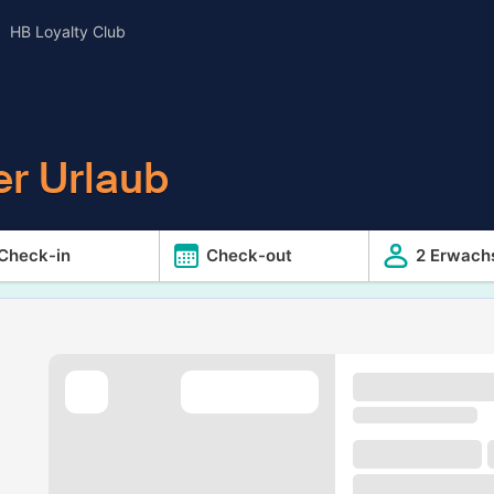
HB Loyalty Club
er Urlaub
Check-in
Check-out
2 Erwach