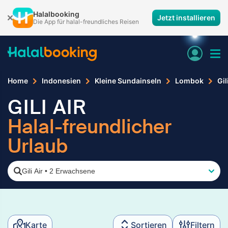
Halalbooking
Jetzt installieren
Die App für halal-freundliches Reisen
Home
Indonesien
Kleine Sundainseln
Lombok
Gil
GILI AIR
Halal-freundlicher
Urlaub
Gili Air
•
2 Erwachsene
Karte
Sortieren
Filtern