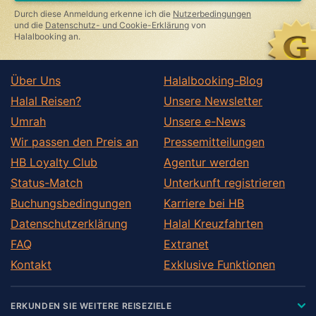
Durch diese Anmeldung erkenne ich die
Nutzerbedingungen
und die
Datenschutz- und Cookie-Erklärung
von
Halalbooking an.
Über Uns
Halalbooking-Blog
Halal Reisen?
Unsere Newsletter
Umrah
Unsere e-News
Wir passen den Preis an
Pressemitteilungen
HB Loyalty Club
Agentur werden
Status-Match
Unterkunft registrieren
Buchungsbedingungen
Karriere bei HB
Datenschutzerklärung
Halal Kreuzfahrten
FAQ
Extranet
Kontakt
Exklusive Funktionen
ERKUNDEN SIE WEITERE REISEZIELE