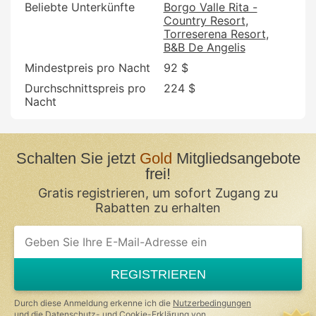
Beliebte Unterkünfte
Borgo Valle Rita -
Country Resort
Torreserena Resort
B&B De Angelis
Mindestpreis pro Nacht
92 $
Durchschnittspreis pro
224 $
Nacht
Schalten Sie jetzt
Gold
Mitgliedsangebote
frei!
Gratis registrieren, um sofort Zugang zu
Rabatten zu erhalten
If
you
are
a
REGISTRIEREN
human,
ignore
this
Durch diese Anmeldung erkenne ich die
Nutzerbedingungen
field
und die
Datenschutz- und Cookie-Erklärung
von