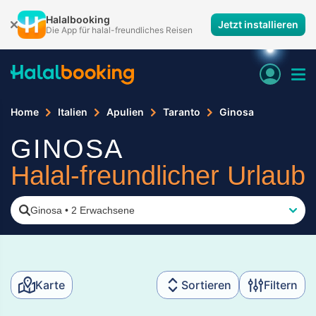
Halalbooking
Jetzt installieren
Die App für halal-freundliches Reisen
Home
Italien
Apulien
Taranto
Ginosa
GINOSA
Halal-freundlicher Urlaub
Ginosa
•
2 Erwachsene
Karte
Sortieren
Filtern