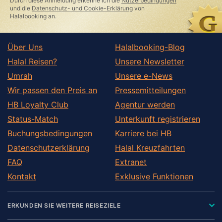
Durch diese Anmeldung erkenne ich die
Nutzerbedingungen
und die
Datenschutz- und Cookie-Erklärung
von
Halalbooking an.
Über Uns
Halalbooking-Blog
Halal Reisen?
Unsere Newsletter
Umrah
Unsere e-News
Wir passen den Preis an
Pressemitteilungen
HB Loyalty Club
Agentur werden
Status-Match
Unterkunft registrieren
Buchungsbedingungen
Karriere bei HB
Datenschutzerklärung
Halal Kreuzfahrten
FAQ
Extranet
Kontakt
Exklusive Funktionen
ERKUNDEN SIE WEITERE REISEZIELE