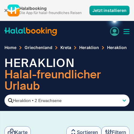
Halalbooking
Jetzt installieren
Die App für halal-freundliches Reisen
Home
Griechenland
Kreta
Heraklion
Heraklion
HERAKLION
Halal-freundlicher
Urlaub
Heraklion
•
2 Erwachsene
Karte
Sortieren
Filtern