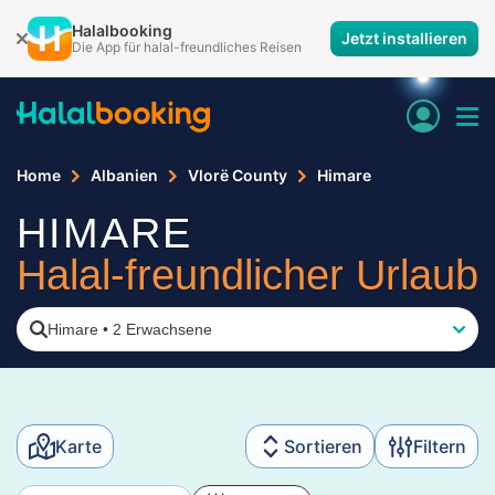
Halalbooking
Jetzt installieren
Die App für halal-freundliches Reisen
Home
Albanien
Vlorë County
Himare
HIMARE
Halal-freundlicher Urlaub
Himare
•
2 Erwachsene
Karte
Sortieren
Filtern