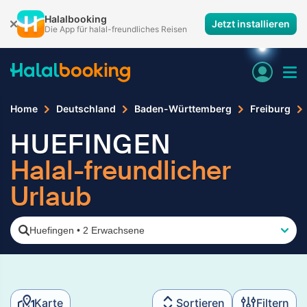
Halalbooking
Jetzt installieren
Die App für halal-freundliches Reisen
Home
Deutschland
Baden-Württemberg
Freiburg
HUEFINGEN
Halal-freundlicher
Urlaub
Huefingen
•
2 Erwachsene
Karte
Sortieren
Filtern