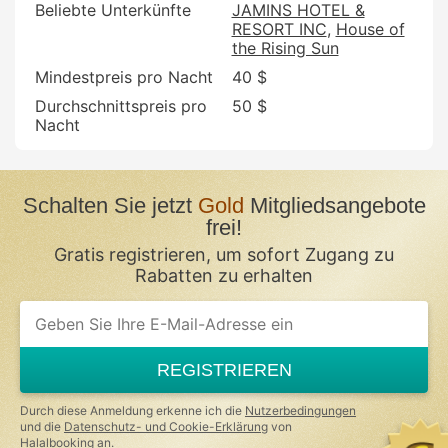
Beliebte Unterkünfte
JAMINS HOTEL &
RESORT INC
House of
the Rising Sun
Mindestpreis pro Nacht
40 $
Durchschnittspreis pro
50 $
Nacht
Schalten Sie jetzt
Gold
Mitgliedsangebote
frei!
Gratis registrieren, um sofort Zugang zu
Rabatten zu erhalten
If
you
are
a
REGISTRIEREN
human,
ignore
this
Durch diese Anmeldung erkenne ich die
Nutzerbedingungen
field
und die
Datenschutz- und Cookie-Erklärung
von
Halalbooking an.