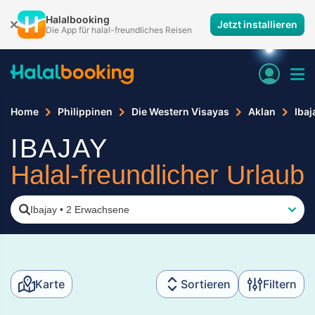
Halalbooking
Jetzt installieren
Die App für halal-freundliches Reisen
Home
Philippinen
Die Western Visayas
Aklan
Ibaj
IBAJAY
Halal-freundlicher Urlaub
Ibajay
•
2 Erwachsene
Karte
Sortieren
Filtern