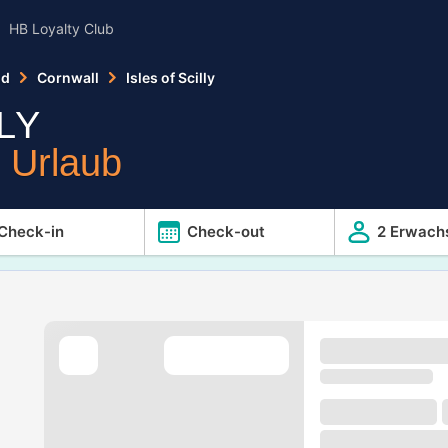
HB Loyalty Club
nd
Cornwall
Isles of Scilly
LY
r Urlaub
Check-in
Check-out
2 Erwach