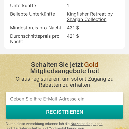
Unterkünfte
1
Beliebte Unterkünfte
Kingfisher Retreat by
Sharjah Collection
Mindestpreis pro Nacht
421 $
Durchschnittspreis pro
421 $
Nacht
Schalten Sie jetzt
Gold
Mitgliedsangebote frei!
Gratis registrieren, um sofort Zugang zu
Rabatten zu erhalten
REGISTRIEREN
Durch diese Anmeldung erkenne ich die
Nutzerbedingungen
und die
Datenschutz- und Cookie-Erklärung
von