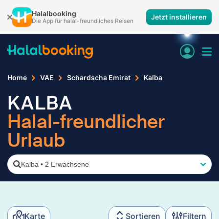
Halalbooking
Jetzt installieren
Die App für halal-freundliches Reisen
Home
VAE
Schardscha Emirat
Kalba
KALBA
Halal-freundlicher
Urlaub
Kalba
•
2 Erwachsene
Karte
Sortieren
Filtern