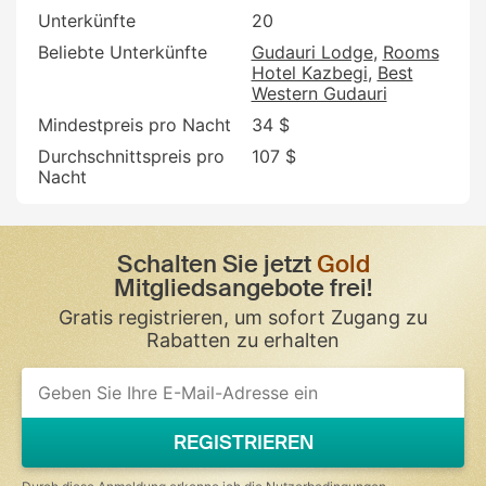
Unterkünfte
20
Beliebte Unterkünfte
Gudauri Lodge
Rooms
Hotel Kazbegi
Best
Western Gudauri
Mindestpreis pro Nacht
34 $
Durchschnittspreis pro
107 $
Nacht
Schalten Sie jetzt
Gold
Mitgliedsangebote frei!
Gratis registrieren, um sofort Zugang zu
Rabatten zu erhalten
If
you
are
a
REGISTRIEREN
human,
ignore
this