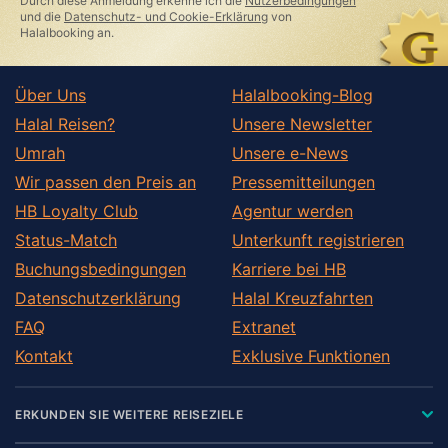
Durch diese Anmeldung erkenne ich die
Nutzerbedingungen
field
und die
Datenschutz- und Cookie-Erklärung
von
Halalbooking an.
Über Uns
Halalbooking-Blog
Halal Reisen?
Unsere Newsletter
Umrah
Unsere e-News
Wir passen den Preis an
Pressemitteilungen
HB Loyalty Club
Agentur werden
Status-Match
Unterkunft registrieren
Buchungsbedingungen
Karriere bei HB
Datenschutzerklärung
Halal Kreuzfahrten
FAQ
Extranet
Kontakt
Exklusive Funktionen
ERKUNDEN SIE WEITERE REISEZIELE