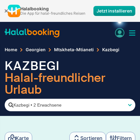
Halalbooking
Jetzt installieren
Die App für halal-freundliches Reisen
Home
Georgien
Mtskheta-Mtianeti
Kazbegi
KAZBEGI
Halal-freundlicher
Urlaub
Kazbegi
•
2 Erwachsene
Karte
Sortieren
Filtern